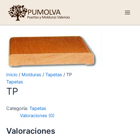
Ir
Main
al
Men
contenido
Inicio
/
Molduras
/
Tapetas
/ TP
Tapetas
TP
Categoría:
Tapetas
Valoraciones (0)
Valoraciones