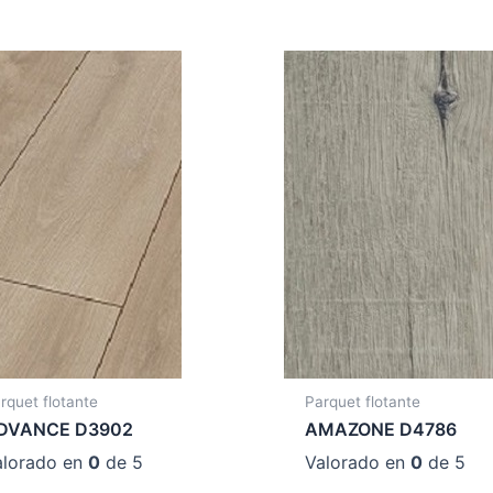
rquet flotante
Parquet flotante
DVANCE D3902
AMAZONE D4786
alorado en
0
de 5
Valorado en
0
de 5