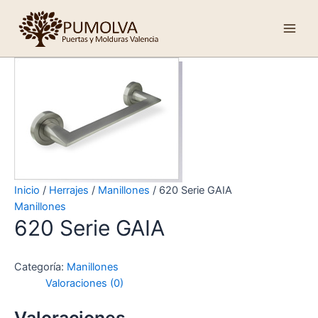
Ir
Main
al
Men
contenido
Inicio
/
Herrajes
/
Manillones
/ 620 Serie GAIA
Manillones
620 Serie GAIA
Categoría:
Manillones
Valoraciones (0)
Valoraciones