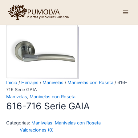
Ir
Main
al
Men
contenido
Inicio
/
Herrajes
/
Manivelas
/
Manivelas con Roseta
/ 616-
716 Serie GAIA
Manivelas
,
Manivelas con Roseta
616-716 Serie GAIA
Categorías:
Manivelas
,
Manivelas con Roseta
Valoraciones (0)